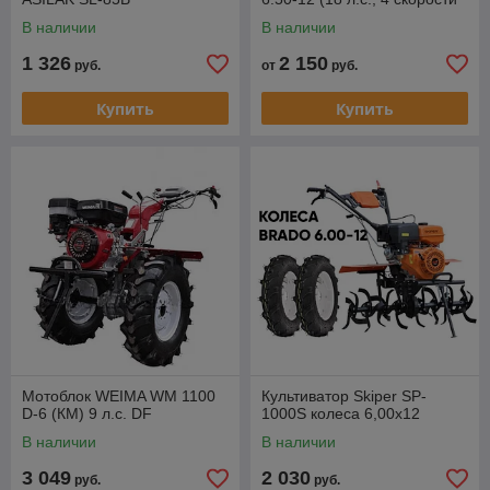
вперёд - ПОНИЖЕННАЯ
В наличии
В наличии
СКОРОСТЬ
1 326
2 150
руб.
от
руб.
Купить
Купить
Мотоблок WEIMA WM 1100
Культиватор Skiper SP-
D-6 (КМ) 9 л.с. DF
1000S колеса 6,00х12
В наличии
В наличии
3 049
2 030
руб.
руб.