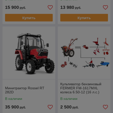
15 900
13 980
руб.
руб.
Купить
Купить
Культиватор бензиновый
Минитрактор Rossel RT
FERMER FM-1617MXL
282D
колеса 6.50-12 (16 л.с.)
+сцепка+ плуг+ окучник 2-х
В наличии
В наличии
рядн (Цена к-та)
35 900
2 500
руб.
руб.