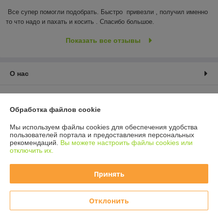
Все супер помогли подобрать. Быстро  привезли , получил именно 
то что надо и пахать и косить . Спасибо большое.
Показать все отзывы
О нас
Контакты
Обработка файлов cookie
Доставка и оплата
Мы используем файлы cookies для обеспечения удобства
пользователей портала и предоставления персональных
График работы
рекомендаций.
Вы можете настроить файлы cookies или
отключить их.
Полная версия сайта
Принять
Политика обработки cookies
Отклонить
Сайт создан на платформе Deal.by