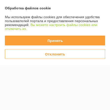
Отлично
Обработка файлов cookie
Все супер помогли подобрать. Быстро  привезли , получил именно 
Мы используем файлы cookies для обеспечения удобства
пользователей портала и предоставления персональных
то что надо и пахать и косить . Спасибо большое.
рекомендаций.
Вы можете настроить файлы cookies или
отключить их.
Показать все отзывы
Принять
О нас
Отклонить
Контакты
Доставка и оплата
График работы
Полная версия сайта
Политика обработки cookies