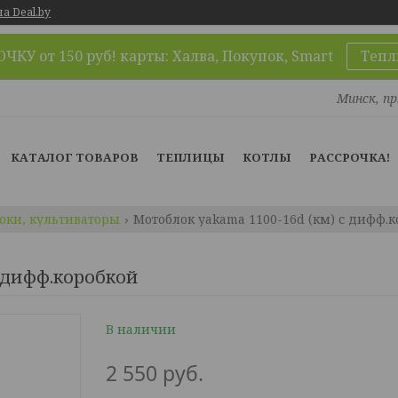
а Deal.by
КУ от 150 руб! карты: Халва, Покупок, Smart
Тепл
Минск, пр
КАТАЛОГ ТОВАРОВ
ТЕПЛИЦЫ
КОТЛЫ
РАССРОЧКА!
оки, культиваторы
Мотоблок yakama 1100-16d (км) с дифф.
 дифф.коробкой
В наличии
2 550
руб.