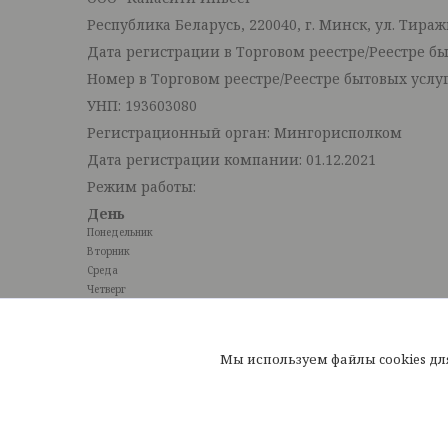
Республика Беларусь, 220040, г. Минск, ул. Тиражн
Дата регистрации в Торговом реестре/Реестре бы
Номер в Торговом реестре/Реестре бытовых услуг
УНП: 193603080
Регистрационный орган: Мингорисполком
Дата регистрации компании: 01.12.2021
Режим работы:
День
Понедельник
Вторник
Среда
Четверг
Пятница
Суббота
Воскресенье
Мы используем файлы cookies д