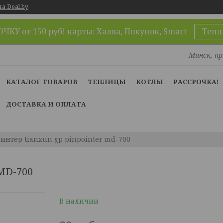
а Deal.by
КУ от 150 руб! карты: Халва, Покупок, Smart
Тепл
Минск, пр
КАТАЛОГ ТОВАРОВ
ТЕПЛИЦЫ
КОТЛЫ
РАССРОЧКА!
ДОСТАВКА И ОПЛАТА
интер tianxun gp pinpointer md-700
 MD-700
В наличии