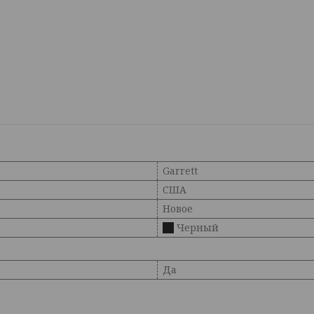
Garrett
США
Новое
Черный
Да