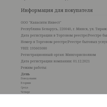
Информация для покупателя
ООО "Капасити Инвест"
Республика Беларусь, 220040, г. Минск, ул. Тиражн
Дата регистрации в Торговом реестре/Реестре бы
Номер в Торговом реестре/Реестре бытовых услуг
УНП: 193603080
Регистрационный орган: Мингорисполком
Дата регистрации компании: 01.12.2021
Режим работы:
День
Понедельник
Вторник
Среда
Четверг
Пятница
Суббота
Воскресенье