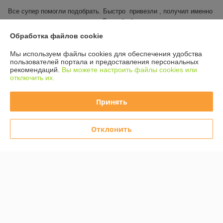
Все супер помогли подобрать. Быстро  привезли , получил именно 
то что надо и пахать и косить . Спасибо большое.
Обработка файлов cookie
Показать все отзывы
Мы используем файлы cookies для обеспечения удобства
пользователей портала и предоставления персональных
рекомендаций.
Вы можете настроить файлы cookies или
О нас
отключить их.
Контакты
Принять
Доставка и оплата
Отклонить
График работы
Полная версия сайта
Политика обработки cookies
Сайт создан на платформе Deal.by