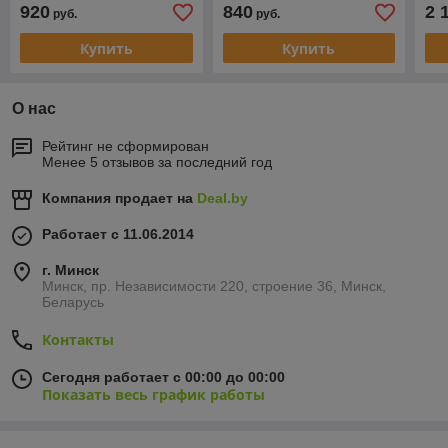
Loncin 4лс, мульч,
Loncin 4лс, стал.дека, тр-
(5.
920
840
2 
руб.
руб.
стал.дека, тр-сб.60
сб.60 л,+НОЖ)
см,
л,+НОЖ)
(ва
Купить
Купить
О нас
Рейтинг не сформирован
Менее 5 отзывов за последний год
Компания продает на
Deal.by
Работает с 11.06.2014
г. Минск
Минск, пр. Независимости 220, строение 36, Минск,
Беларусь
Контакты
Сегодня работает с 00:00 до 00:00
Показать весь график работы