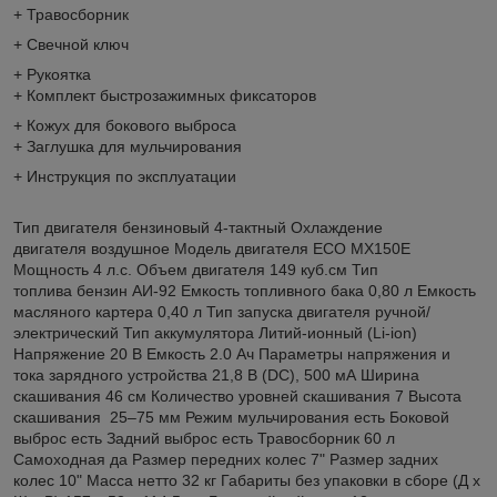
+ Травосборник
+ Свечной ключ
+ Рукоятка
+ Комплект быстрозажимных фиксаторов
+ Кожух для бокового выброса
+ Заглушка для мульчирования
+ Инструкция по эксплуатации
Тип двигателя бензиновый 4-тактный Оxлаждение
двигателя воздушное Модель двигателя ECO MX150E
Мощность 4 л.с. Объем двигателя 149 куб.см Тип
топлива бензин АИ-92 Емкость топливного бака 0,80 л Емкость
масляного картера 0,40 л Тип запуска двигателя ручной/
электрический Тип аккумулятора Литий-ионный (Li-ion)
Напряжение 20 В Емкость 2.0 Ач Параметры напряжения и
тока зарядного устройства 21,8 В (DC), 500 мА Ширина
скашивания 46 см Количество уровней скашивания 7 Высота
скашивания 25–75 мм Режим мульчирования есть Боковой
выброс есть Задний выброс есть Травосборник 60 л
Самоxодная да Размер передниx колес 7" Размер задниx
колес 10" Масса нетто 32 кг Габариты без упаковки в сборе (Д x